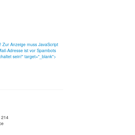
t! Zur Anzeige muss JavaScript
ail-Adresse ist vor Spambots
haltet sein!
" target="_blank">
l
- 214
ce