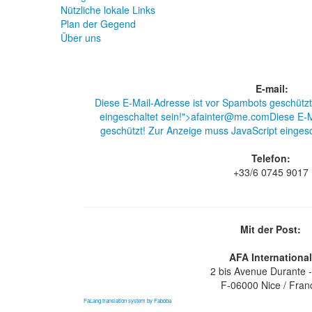
Nützliche lokale Links
Plan der Gegend
Über uns
E-mail:
Diese E-Mail-Adresse ist vor Spambots geschütz
eingeschaltet sein!
">a
fainter@me.com
Diese E-M
geschützt! Zur Anzeige muss JavaScript eingesc
Telefon:
+33/6 0745 9017
Mit der Post:
AFA Internationa
2 bis Avenue Durante 
F-06000 Nice / Fran
FaLang translation system by Faboba