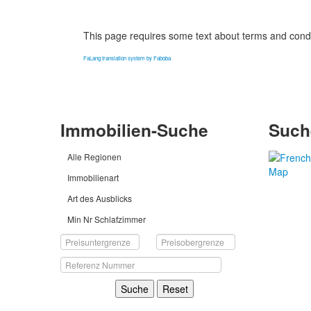
This page requires some text about terms and conditi
FaLang translation system by Faboba
Immobilien-Suche
Such
Alle Regionen
Immobilienart
Art des Ausblicks
Min Nr Schlafzimmer
Suche
Reset